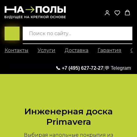
Контакты
Услуги
Доставка
Гарантия
Со
📞 +7 (495) 627-72-27
|
💬 Telegram
Инженерная доска
Primavera
Выбирая напольные покрытия из