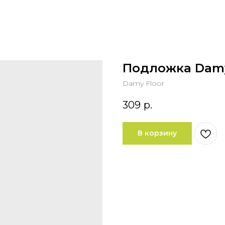
Подложка Damy 
Damy Floor
309
р.
В корзину