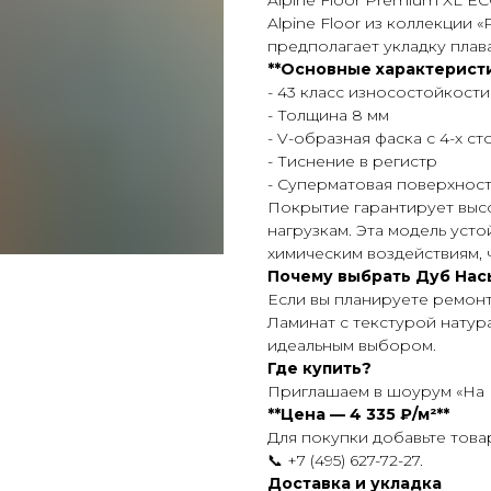
Alpine Floor Premium XL E
Alpine Floor из коллекции
предполагает укладку пла
**Основные характеристи
- 43 класс износостойкости
- Толщина 8 мм
- V-образная фаска с 4-х с
- Тиснение в регистр
- Суперматовая поверхност
Покрытие гарантирует высо
нагрузкам. Эта модель уст
химическим воздействиям, 
Почему выбрать Дуб На
Если вы планируете ремон
Ламинат с текстурой нату
идеальным выбором.
Где купить?
Приглашаем в шоурум «На 
**Цена — 4 335 ₽/м²**
Для покупки добавьте това
📞 +7 (495) 627-72-27.
Доставка и укладка