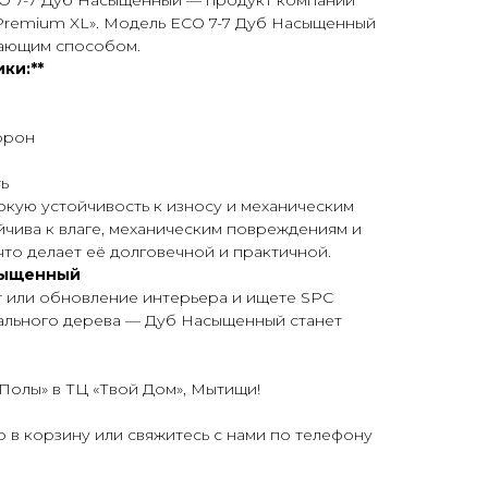
CO 7-7 Дуб Насыщенный — продукт компании
 «Premium XL». Модель ECO 7-7 Дуб Насыщенный
вающим способом.
ки:**
торон
ь
кую устойчивость к износу и механическим
ойчива к влаге, механическим повреждениям и
что делает её долговечной и практичной.
сыщенный
т или обновление интерьера и ищете SPC
рального дерева — Дуб Насыщенный станет
Полы» в ТЦ «Твой Дом», Мытищи!
р в корзину или свяжитесь с нами по телефону