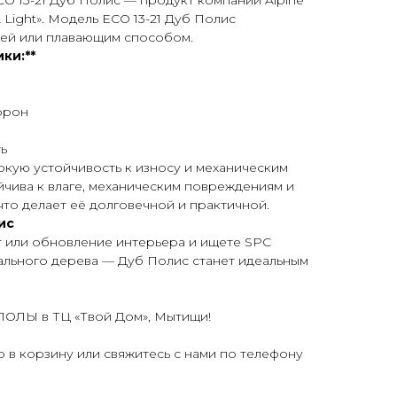
 ECO 13-21 Дуб Полис — продукт компании Alpine
t Light». Модель ECO 13-21 Дуб Полис
лей или плавающим способом.
ки:**
торон
ь
кую устойчивость к износу и механическим
ойчива к влаге, механическим повреждениям и
что делает её долговечной и практичной.
ис
т или обновление интерьера и ищете SPC
ального дерева — Дуб Полис станет идеальным
ОЛЫ в ТЦ «Твой Дом», Мытищи!
р в корзину или свяжитесь с нами по телефону