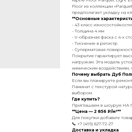
Alpine Floor Parquet Light
Floor из коллекции «Parque
предполагает укладку на к
**Основные характеристи
- 43 класс износостойкости
- Толщина 4 мм
- V-образная фаска с 4-х с
- Тиснение в регистр
- Суперматовая поверхност
Покрытие гарантирует высо
нагрузкам. Эта модель уст
химическим воздействиям, 
Почему выбрать Дуб Пол
Если вы планируете ремон
Ламинат с текстурой натур
выбором.
Где купить?
Приглашаем в шоурум НА П
**Цена — 2 856 ₽/м²**
Для покупки добавьте това
📞 +7 (495) 627-72-27.
Доставка и укладка