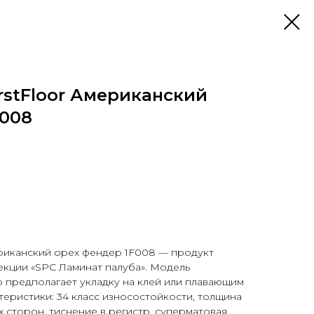
rstFloor Американский
F008
ериканский орех фендер 1F008 — продукт
лекции «SPC Ламинат палуба». Модель
 предполагает укладку на клей или плавающим
еристики: 34 класс износостойкости, толщина
-х сторон, тиснение в регистр, суперматовая