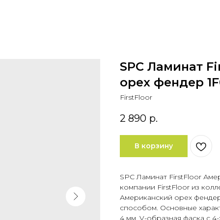
SPC Ламинат Fi
орех фендер 1
FirstFloor
2 890
р.
В корзину
SPC Ламинат FirstFloor Ам
компании FirstFloor из кол
Американский орех фендер
способом. Основные характ
4 мм, V-образная фаска с 4