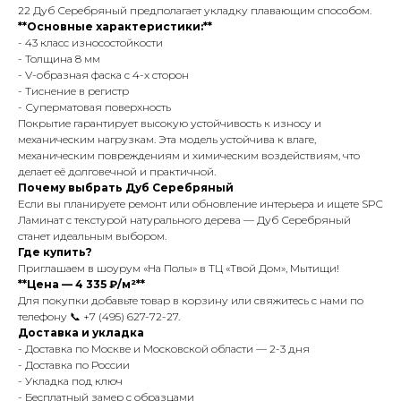
22 Дуб Серебряный предполагает укладку плавающим способом.
**Основные характеристики:**
- 43 класс износостойкости
- Толщина 8 мм
- V-образная фаска с 4-х сторон
- Тиснение в регистр
- Суперматовая поверхность
Покрытие гарантирует высокую устойчивость к износу и
механическим нагрузкам. Эта модель устойчива к влаге,
механическим повреждениям и химическим воздействиям, что
делает её долговечной и практичной.
Почему выбрать Дуб Серебряный
Если вы планируете ремонт или обновление интерьера и ищете SPC
Ламинат с текстурой натурального дерева — Дуб Серебряный
станет идеальным выбором.
Где купить?
Приглашаем в шоурум «На Полы» в ТЦ «Твой Дом», Мытищи!
**Цена — 4 335 ₽/м²**
Для покупки добавьте товар в корзину или свяжитесь с нами по
телефону 📞 +7 (495) 627-72-27.
Доставка и укладка
- Доставка по Москве и Московской области — 2-3 дня
- Доставка по России
- Укладка под ключ
- Бесплатный замер с образцами