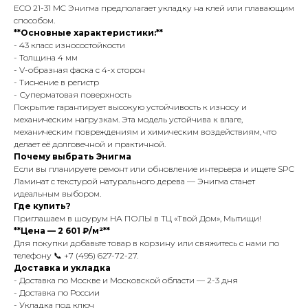
ECO 21-31 MC Энигма предполагает укладку на клей или плавающим
способом.
**Основные характеристики:**
- 43 класс износостойкости
- Толщина 4 мм
- V-образная фаска с 4-х сторон
- Тиснение в регистр
- Суперматовая поверхность
Покрытие гарантирует высокую устойчивость к износу и
механическим нагрузкам. Эта модель устойчива к влаге,
механическим повреждениям и химическим воздействиям, что
делает её долговечной и практичной.
Почему выбрать Энигма
Если вы планируете ремонт или обновление интерьера и ищете SPC
Ламинат с текстурой натурального дерева — Энигма станет
идеальным выбором.
Где купить?
Приглашаем в шоурум НА ПОЛЫ в ТЦ «Твой Дом», Мытищи!
**Цена — 2 601 ₽/м²**
Для покупки добавьте товар в корзину или свяжитесь с нами по
телефону 📞 +7 (495) 627-72-27.
Доставка и укладка
- Доставка по Москве и Московской области — 2-3 дня
- Доставка по России
- Укладка под ключ