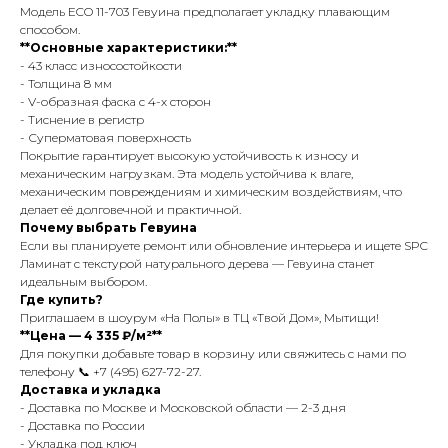
Модель ECO 11-703 Гевуина предполагает укладку плавающим
способом.
**Основные характеристики:**
- 43 класс износостойкости
- Толщина 8 мм
- V-образная фаска с 4-х сторон
- Тиснение в регистр
- Суперматовая поверхность
Покрытие гарантирует высокую устойчивость к износу и
механическим нагрузкам. Эта модель устойчива к влаге,
механическим повреждениям и химическим воздействиям, что
делает её долговечной и практичной.
Почему выбрать Гевуина
Если вы планируете ремонт или обновление интерьера и ищете SPC
Ламинат с текстурой натурального дерева — Гевуина станет
идеальным выбором.
Где купить?
Приглашаем в шоурум «На Полы» в ТЦ «Твой Дом», Мытищи!
**Цена — 4 335 ₽/м²**
Для покупки добавьте товар в корзину или свяжитесь с нами по
телефону 📞 +7 (495) 627-72-27.
Доставка и укладка
- Доставка по Москве и Московской области — 2-3 дня
- Доставка по России
- Укладка под ключ