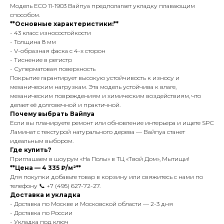
Модель ECO 11-1903 Вайпуа предполагает укладку плавающим
способом.
**Основные характеристики:**
- 43 класс износостойкости
- Толщина 8 мм
- V-образная фаска с 4-х сторон
- Тиснение в регистр
- Суперматовая поверхность
Покрытие гарантирует высокую устойчивость к износу и
механическим нагрузкам. Эта модель устойчива к влаге,
механическим повреждениям и химическим воздействиям, что
делает её долговечной и практичной.
Почему выбрать Вайпуа
Если вы планируете ремонт или обновление интерьера и ищете SPC
Ламинат с текстурой натурального дерева — Вайпуа станет
идеальным выбором.
Где купить?
Приглашаем в шоурум «На Полы» в ТЦ «Твой Дом», Мытищи!
**Цена — 4 335 ₽/м²**
Для покупки добавьте товар в корзину или свяжитесь с нами по
телефону 📞 +7 (495) 627-72-27.
Доставка и укладка
- Доставка по Москве и Московской области — 2-3 дня
- Доставка по России
- Укладка под ключ