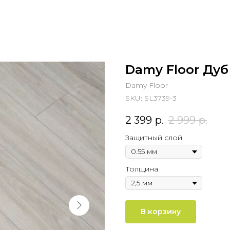
Damy Floor Ду
Damy Floor
SKU:
SL3739-3
2 399
р.
2 999
р.
Защитный слой
Толщина
В корзину