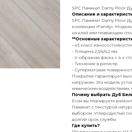
SPC Ламинат Damy Floor Д
Описание и характерист
SPC Ламинат Damy Floor Д
коллекции «Family». Модел
на клей или плавающим сп
**Основные характеристи
- 43 класс износостойкости
- Толщина 2,5/4/4,2 мм
- V-образная фаска с 4-х с
- Тиснение в регистр
- Суперматовая поверхност
Покрытие гарантирует высо
нагрузкам. Эта модель уст
химическим воздействиям, 
Почему выбрать Дуб Бел
Если вы планируете ремон
Ламинат с текстурой натур
выбором. Углеродистый со
долгий срок службы
Где купить?
Приглашаем в шоурум НА П