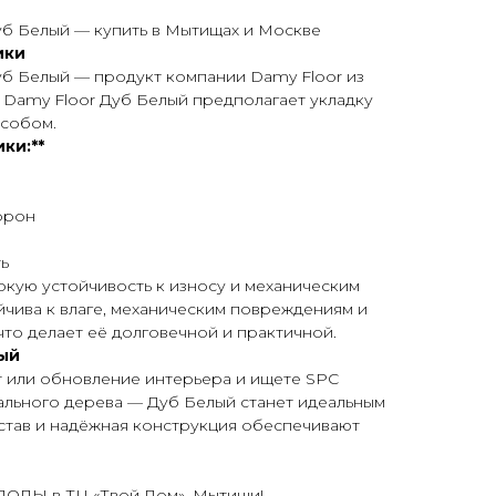
уб Белый — купить в Мытищах и Москве
ики
уб Белый — продукт компании Damy Floor из
ь Damy Floor Дуб Белый предполагает укладку
особом.
ки:**
торон
ь
кую устойчивость к износу и механическим
ойчива к влаге, механическим повреждениям и
что делает её долговечной и практичной.
ый
т или обновление интерьера и ищете SPC
ального дерева — Дуб Белый станет идеальным
став и надёжная конструкция обеспечивают
ОЛЫ в ТЦ «Твой Дом», Мытищи!