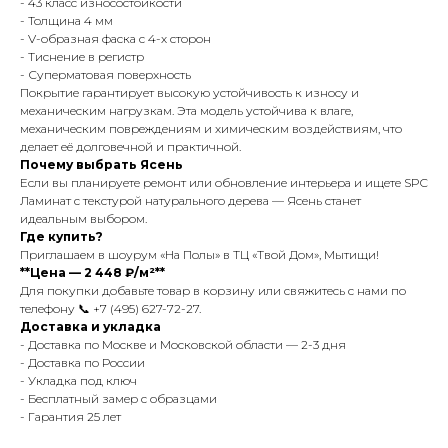
- 43 класс износостойкости
- Толщина 4 мм
- V-образная фаска с 4-х сторон
- Тиснение в регистр
- Суперматовая поверхность
Покрытие гарантирует высокую устойчивость к износу и
механическим нагрузкам. Эта модель устойчива к влаге,
механическим повреждениям и химическим воздействиям, что
делает её долговечной и практичной.
Почему выбрать Ясень
Если вы планируете ремонт или обновление интерьера и ищете SPC
Ламинат с текстурой натурального дерева — Ясень станет
идеальным выбором.
Где купить?
Приглашаем в шоурум «На Полы» в ТЦ «Твой Дом», Мытищи!
**Цена — 2 448 ₽/м²**
Для покупки добавьте товар в корзину или свяжитесь с нами по
телефону 📞 +7 (495) 627-72-27.
Доставка и укладка
- Доставка по Москве и Московской области — 2-3 дня
- Доставка по России
- Укладка под ключ
- Бесплатный замер с образцами
- Гарантия 25 лет