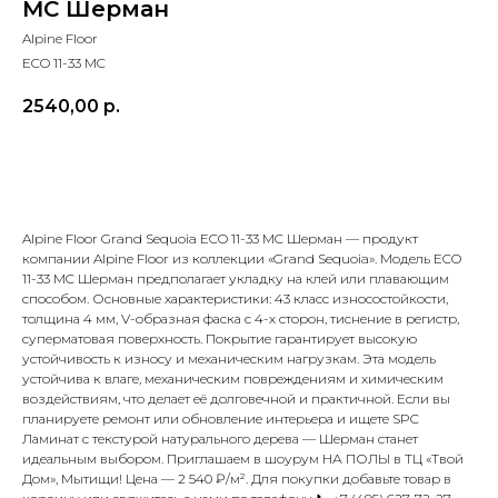
MC Шерман
Alpine Floor
ECO 11-33 MC
2540,00
р.
В корзину
Alpine Floor Grand Sequoia ECO 11-33 MC Шерман — продукт
компании Alpine Floor из коллекции «Grand Sequoia». Модель ECO
11-33 MC Шерман предполагает укладку на клей или плавающим
способом. Основные характеристики: 43 класс износостойкости,
толщина 4 мм, V-образная фаска с 4-х сторон, тиснение в регистр,
суперматовая поверхность. Покрытие гарантирует высокую
устойчивость к износу и механическим нагрузкам. Эта модель
устойчива к влаге, механическим повреждениям и химическим
воздействиям, что делает её долговечной и практичной. Если вы
планируете ремонт или обновление интерьера и ищете SPC
Ламинат с текстурой натурального дерева — Шерман станет
идеальным выбором. Приглашаем в шоурум НА ПОЛЫ в ТЦ «Твой
Дом», Мытищи! Цена — 2 540 ₽/м². Для покупки добавьте товар в