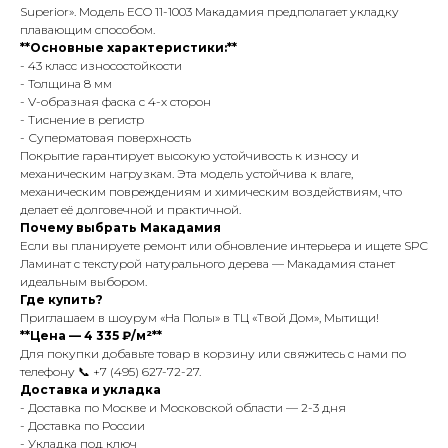
Superior». Модель ECO 11-1003 Макадамия предполагает укладку
плавающим способом.
**Основные характеристики:**
- 43 класс износостойкости
- Толщина 8 мм
- V-образная фаска с 4-х сторон
- Тиснение в регистр
- Суперматовая поверхность
Покрытие гарантирует высокую устойчивость к износу и
механическим нагрузкам. Эта модель устойчива к влаге,
механическим повреждениям и химическим воздействиям, что
делает её долговечной и практичной.
Почему выбрать Макадамия
Если вы планируете ремонт или обновление интерьера и ищете SPC
Ламинат с текстурой натурального дерева — Макадамия станет
идеальным выбором.
Где купить?
Приглашаем в шоурум «На Полы» в ТЦ «Твой Дом», Мытищи!
**Цена — 4 335 ₽/м²**
Для покупки добавьте товар в корзину или свяжитесь с нами по
телефону 📞 +7 (495) 627-72-27.
Доставка и укладка
- Доставка по Москве и Московской области — 2-3 дня
- Доставка по России
- Укладка под ключ