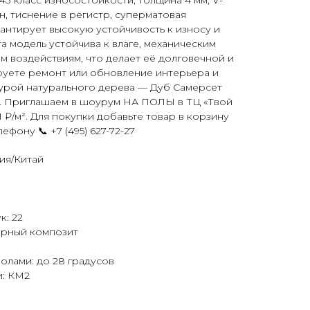
43 класс износостойкости, толщина 4 мм, V-
н, тиснение в регистр, суперматовая
антирует высокую устойчивость к износу и
а модель устойчива к влаге, механическим
 воздействиям, что делает её долговечной и
руете ремонт или обновление интерьера и
турой натурального дерева — Дуб Самерсет
. Приглашаем в шоурум НА ПОЛЫ в ТЦ «Твой
 ₽/м². Для покупки добавьте товар в корзину
ефону 📞 +7 (495) 627-72-27
ия/Китай
к: 22
ерный композит
олами: до 28 градусов
и: КМ2