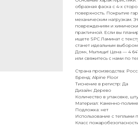
Основные характеристики: 
образная фаска с 4-х сторо
поверхность. Покрытие гар
механическим нагрузкам. Эт
повреждениям и химическим
практичной. Если вы плани
ищете SPC Ламинат с текс
станет идеальным выбором
Дом», Мытищи! Цена — 4 641
или свяжитесь с нами по тел
Страна производства: Росс
Бренд: Alpine Floor
Тиснение в регистр: Да
Дизайн: Дерево
Количество в упаковке, шту
Материал: Каменно-полим
Подложка: нет
Использование с теплыми п
Класс пожаробезопасност