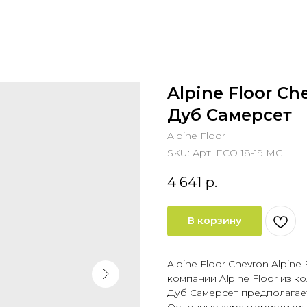
Alpine Floor Ch
Дуб Самерсет
Alpine Floor
SKU:
Арт. ECO 18-19 MC
4 641
р.
В корзину
Alpine Floor Chevron Alpin
компании Alpine Floor из к
Дуб Самерсет предполагает