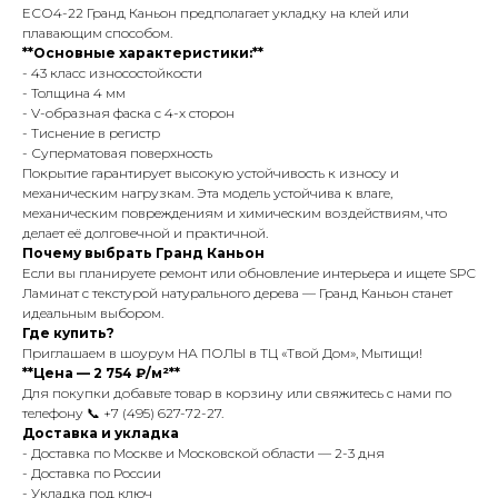
ЕСО4-22 Гранд Каньон предполагает укладку на клей или
плавающим способом.
**Основные характеристики:**
- 43 класс износостойкости
- Толщина 4 мм
- V-образная фаска с 4-х сторон
- Тиснение в регистр
- Суперматовая поверхность
Покрытие гарантирует высокую устойчивость к износу и
механическим нагрузкам. Эта модель устойчива к влаге,
механическим повреждениям и химическим воздействиям, что
делает её долговечной и практичной.
Почему выбрать Гранд Каньон
Если вы планируете ремонт или обновление интерьера и ищете SPC
Ламинат с текстурой натурального дерева — Гранд Каньон станет
идеальным выбором.
Где купить?
Приглашаем в шоурум НА ПОЛЫ в ТЦ «Твой Дом», Мытищи!
**Цена — 2 754 ₽/м²**
Для покупки добавьте товар в корзину или свяжитесь с нами по
телефону 📞 +7 (495) 627-72-27.
Доставка и укладка
- Доставка по Москве и Московской области — 2-3 дня
- Доставка по России
- Укладка под ключ