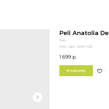
Peli Anatolia D
Peli
SKU:
Арт. AND-902
1 699
р.
В корзину