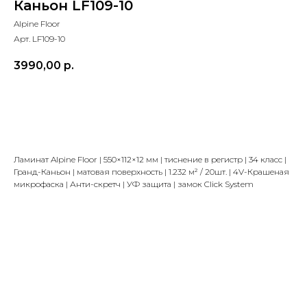
Каньон LF109-10
Alpine Floor
Арт. LF109-10
3990,00
р.
В корзину
Ламинат Alpine Floor | 550×112×12 мм | тиснение в регистр | 34 класс |
Гранд-Каньон | матовая поверхность | 1.232 м² / 20шт. | 4V-Крашеная
микрофаска | Анти-скретч | УФ защита | замок Click System