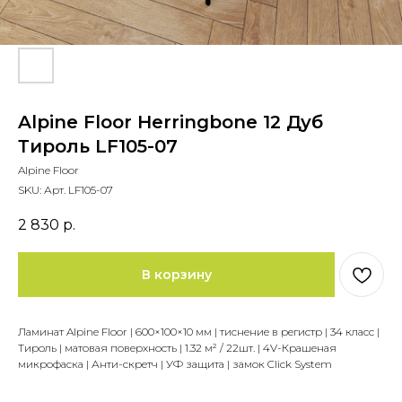
Alpine Floor Herringbone 12 Дуб
Тироль LF105-07
Alpine Floor
SKU:
Арт. LF105-07
2 830
р.
В корзину
Ламинат Alpine Floor | 600×100×10 мм | тиснение в регистр | 34 класс |
Тироль | матовая поверхность | 1.32 м² / 22шт. | 4V-Крашеная
микрофаска | Анти-скретч | УФ защита | замок Click System