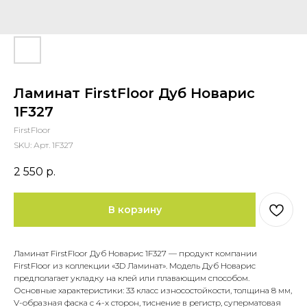
Ламинат FirstFloor Дуб Новарис
1F327
FirstFloor
SKU:
Арт. 1F327
2 550
р.
В корзину
Ламинат FirstFloor Дуб Новарис 1F327 — продукт компании
FirstFloor из коллекции «3D Ламинат». Модель Дуб Новарис
предполагает укладку на клей или плавающим способом.
Основные характеристики: 33 класс износостойкости, толщина 8 мм,
V-образная фаска с 4-х сторон, тиснение в регистр, суперматовая