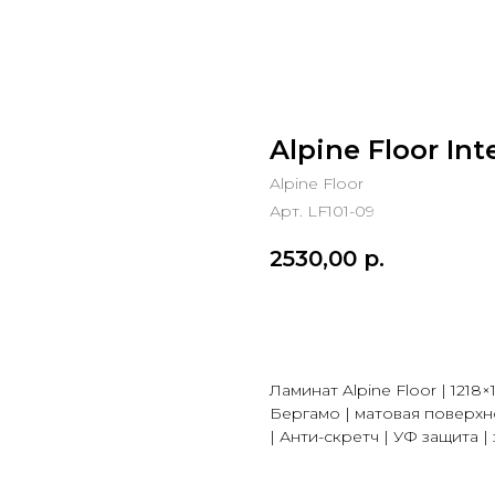
Alpine Floor In
Alpine Floor
Арт. LF101-09
2530,00
р.
В корзину
Ламинат Alpine Floor | 1218×
Бергамо | матовая поверхно
| Анти-скретч | УФ защита |