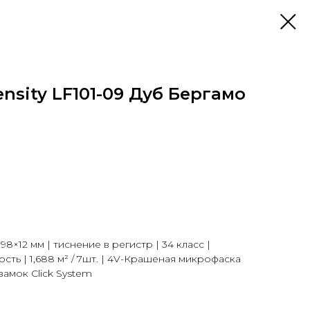
tensity LF101-09 Дуб Бергамо
198×12 мм | тиснение в регистр | 34 класс |
сть | 1,688 м² / 7шт. | 4V-Крашеная микрофаска
 замок Click System