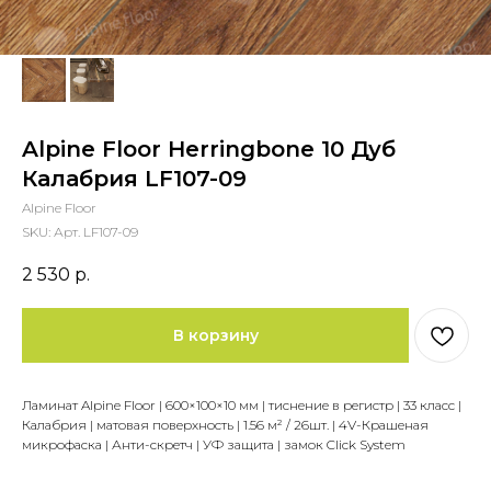
Alpine Floor Herringbone 10 Дуб
Калабрия LF107-09
Alpine Floor
SKU:
Арт. LF107-09
2 530
р.
В корзину
Ламинат Alpine Floor | 600×100×10 мм | тиснение в регистр | 33 класс |
Калабрия | матовая поверхность | 1.56 м² / 26шт. | 4V-Крашеная
микрофаска | Анти-скретч | УФ защита | замок Click System