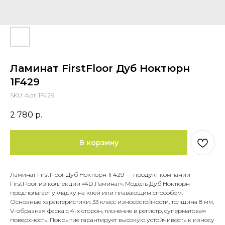
Ламинат FirstFloor Дуб Ноктюрн
1F429
SKU:
Арт. 1F429
2 780
р.
В корзину
Ламинат FirstFloor Дуб Ноктюрн 1F429 — продукт компании
FirstFloor из коллекции «4D Ламинат». Модель Дуб Ноктюрн
предполагает укладку на клей или плавающим способом.
Основные характеристики: 33 класс износостойкости, толщина 8 мм,
V-образная фаска с 4-х сторон, тиснение в регистр, суперматовая
поверхность. Покрытие гарантирует высокую устойчивость к износу