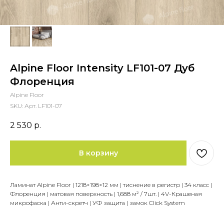
Alpine Floor Intensity LF101-07 Дуб
Флоренция
Alpine Floor
SKU:
Арт. LF101-07
2 530
р.
В корзину
Ламинат Alpine Floor | 1218×198×12 мм | тиснение в регистр | 34 класс |
Флоренция | матовая поверхность | 1,688 м² / 7шт. | 4V-Крашеная
микрофаска | Анти-скретч | УФ защита | замок Click System