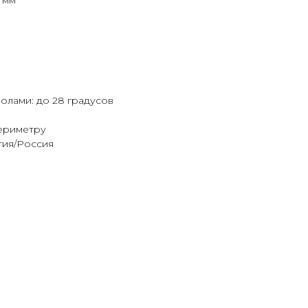
 мм
олами: до 28 градусов
периметру
гия/Россия