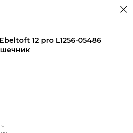
beltoft 12 pro L1256-05486
ушечник
ic