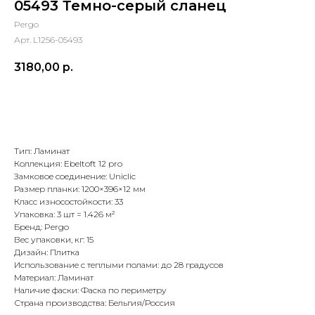
05493 Темно-серый сланец
Pergo
Арт. L1256-05493
3180,00
р.
В корзину
Тип: Ламинат
Коллекция: Ebeltoft 12 pro
Замковое соединение: Uniclic
Размер планки: 1200×396×12 мм
Класс износостойкости: 33
Упаковка: 3 шт = 1.426 м²
Бренд: Pergo
Вес упаковки, кг: 15
Дизайн: Плитка
Использование с теплыми полами: до 28 градусов
Материал: Ламинат
Наличие фаски: Фаска по периметру
Страна производства: Бельгия/Россия