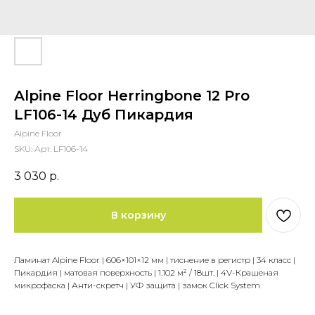
Alpine Floor Herringbone 12 Pro
LF106-14 Дуб Пикардия
Alpine Floor
SKU:
Арт. LF106-14
3 030
р.
В корзину
Ламинат Alpine Floor | 606×101×12 мм | тиснение в регистр | 34 класс |
Пикардия | матовая поверхность | 1.102 м² / 18шт. | 4V-Крашеная
микрофаска | Анти-скретч | УФ защита | замок Click System