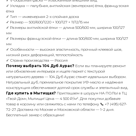
✓ V-образная фаска — изысканный внешний вид
✓ Укладка — палубная, английская (венгерская) ёлка, французская
ёлка
✓ Тип — инженерная 2-х слойная доска
✓ Размер — 500/600/1220 × 100/127 × 11/12/15 мм
✓ Размеры английской ёлки — длина 500/600 мм, ширина 100/127
мм
✓ Размеры французской ёлки — длина 500/600 мм, ширина 100/127
мм
✓ Особенности — высокая эластичность, прочный клеевой шов,
низкий риск деформаций, теплостойкость
✓ Страна производства — Россия
Почему выбрать 104 Дуб Аурас?
Если вы планируете ремонт
или обновление интерьера и ищете паркет с текстурой
натурального дерева — 104 Дуб Аурас станет идеальным выбором.
Натуральный дуб, премиальное покрытие УФ-масло и надёжная
конструкция обеспечивают долгий срок службы и элегантный вид.
Где купить в Мытищах?
Приглашаем в шоурум НА ПОЛЫ в ТЦ
«Твой Дом», Мытищи! Цена — 4 500 ₽/м². Для покупки добавьте
товар в корзину или свяжитесь с нами по телефону 📞 +7 (495) 627-
72-27. Доставка по Москве и Московской области — 1–2 дня.
Бесплатный замер с образцами!