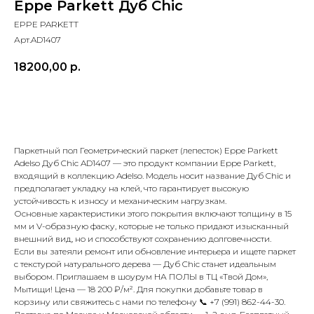
Eppe Parkett Дуб Chic
EPPE PARKETT
Арт.AD1407
18200,00
р.
В корзину
Паркетный пол Геометрический паркет (лепесток) Eppe Parkett
Adelso Дуб Chic AD1407 — это продукт компании Eppe Parkett,
входящий в коллекцию Adelso. Модель носит название Дуб Chic и
предполагает укладку на клей, что гарантирует высокую
устойчивость к износу и механическим нагрузкам.
Основные характеристики этого покрытия включают толщину в 15
мм и V-образную фаску, которые не только придают изысканный
внешний вид, но и способствуют сохранению долговечности.
Если вы затеяли ремонт или обновление интерьера и ищете паркет
с текстурой натурального дерева — Дуб Chic станет идеальным
выбором. Приглашаем в шоурум НА ПОЛЫ в ТЦ «Твой Дом»,
Мытищи! Цена — 18 200 ₽/м². Для покупки добавьте товар в
корзину или свяжитесь с нами по телефону 📞 +7 (991) 862-44-30.